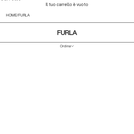
Il tuo carrello è vuoto
HOME
FURLA
FURLA
Ordina
Ordina
In primo piano
Più rilevanti
Best seller
In ordine alfabetico, A-Z
In ordine alfabetico, Z-A
Prezzo crescente
Prezzo decrescente
Data, da meno a più recente