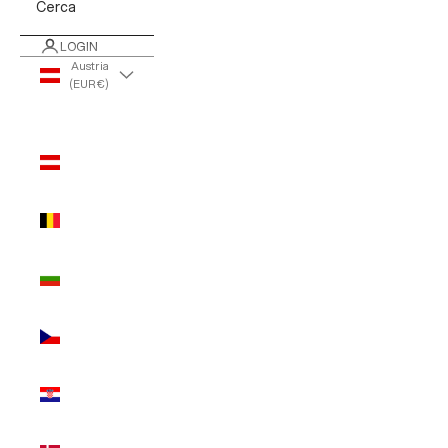
Cerca
LOGIN
Austria
(EUR €)
Paese/Area
geografica
Austria
(EUR €)
Belgio
(EUR €)
Bulgaria
(EUR €)
Cechia
(EUR €)
Croazia
(EUR €)
Danimarca