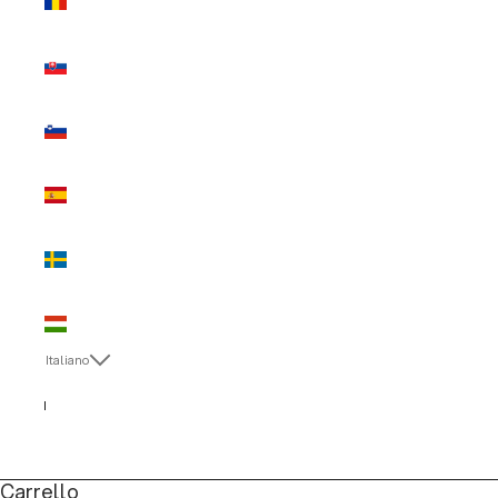
(EUR €)
Slovacchia
(EUR €)
Slovenia
(EUR €)
Spagna
(EUR €)
Svezia
(EUR €)
Ungheria
(EUR €)
Italiano
Lingua
English
Italiano
Carrello