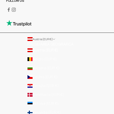
FOLLOW US
Austria (EUR €)
PAESE/AREA GEOGRAFICA
Austria (EUR €)
Belgio (EUR €)
Bulgaria (EUR €)
Cechia (EUR €)
Croazia (EUR €)
Danimarca (EUR €)
Estonia (EUR €)
Finlandia (EUR €)