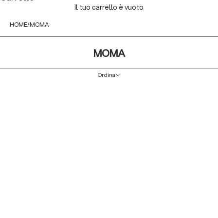
Il tuo carrello è vuoto
HOME
MOMA
MOMA
Ordina
Ordina
In primo piano
Più rilevanti
Best seller
In ordine alfabetico, A-Z
In ordine alfabetico, Z-A
Prezzo crescente
Prezzo decrescente
Data, da meno a più recente