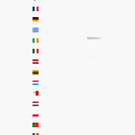
Francia (EUR €)
Germania (EUR €)
Grecia (EUR €)
Italiano
Irlanda (EUR €)
LINGUA
Italia (EUR €)
English
Lettonia (EUR €)
Italiano
Lituania (EUR €)
Lussemburgo (EUR €)
Malta (EUR €)
Paesi Bassi (EUR €)
Polonia (EUR €)
Portogallo (EUR €)