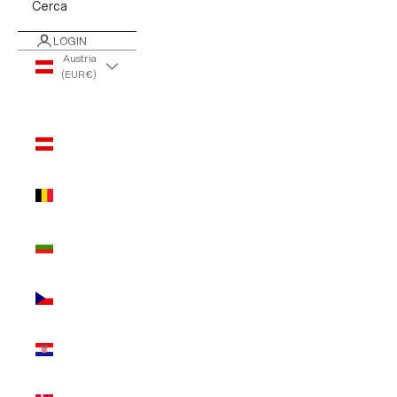
Cerca
LOGIN
Austria
(EUR €)
Paese/Area
geografica
Austria
(EUR €)
Belgio
(EUR €)
Bulgaria
(EUR €)
Cechia
(EUR €)
Croazia
(EUR €)
Danimarca