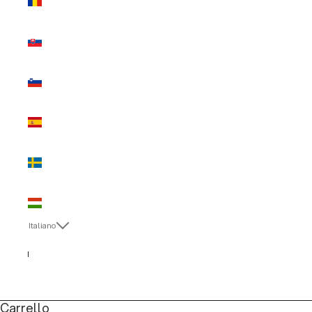
(EUR €)
Slovacchia
(EUR €)
Slovenia
(EUR €)
Spagna
(EUR €)
Svezia
(EUR €)
Ungheria
(EUR €)
Italiano
Lingua
English
Italiano
Carrello