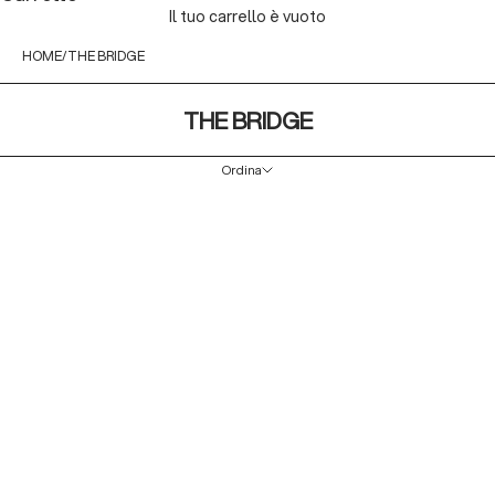
Il tuo carrello è vuoto
HOME
THE BRIDGE
THE BRIDGE
Ordina
Ordina
In primo piano
Più rilevanti
Best seller
In ordine alfabetico, A-Z
In ordine alfabetico, Z-A
Prezzo crescente
Prezzo decrescente
Data, da meno a più recente