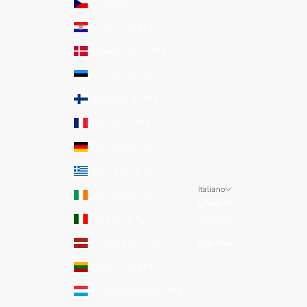
Cechia (EUR €)
Croazia (EUR €)
Danimarca (EUR €)
Estonia (EUR €)
Finlandia (EUR €)
Francia (EUR €)
Germania (EUR €)
Grecia (EUR €)
Italiano
Irlanda (EUR €)
LINGUA
Italia (EUR €)
English
Lettonia (EUR €)
Italiano
Lituania (EUR €)
Lussemburgo (EUR €)