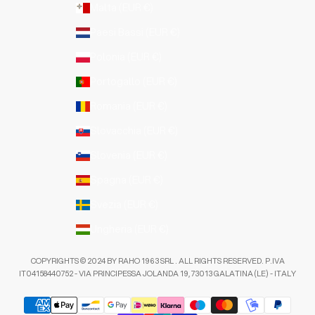
Malta (EUR €)
Paesi Bassi (EUR €)
Polonia (EUR €)
Portogallo (EUR €)
Romania (EUR €)
Slovacchia (EUR €)
Slovenia (EUR €)
Spagna (EUR €)
Svezia (EUR €)
Ungheria (EUR €)
COPYRIGHTS © 2024 BY RAHO 1963 SRL . ALL RIGHTS RESERVED. P.IVA
IT04158440752 - VIA PRINCIPESSA JOLANDA 19, 73013 GALATINA (LE) - ITALY