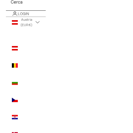
Cerca
LOGIN
Austria
(EUR €)
Paese/Area
geografica
Austria
(EUR €)
Belgio
(EUR €)
Bulgaria
(EUR €)
Cechia
(EUR €)
Croazia
(EUR €)
Danimarca