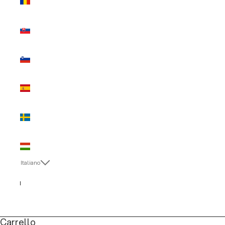
(EUR €)
Slovacchia
(EUR €)
Slovenia
(EUR €)
Spagna
(EUR €)
Svezia
(EUR €)
Ungheria
(EUR €)
Italiano
Lingua
English
Italiano
Carrello