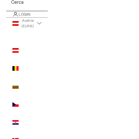
Cerca
LOGIN
Austria
(EUR €)
Paese/Area
geografica
Austria
(EUR €)
Belgio
(EUR €)
Bulgaria
(EUR €)
Cechia
(EUR €)
Croazia
(EUR €)
Danimarca