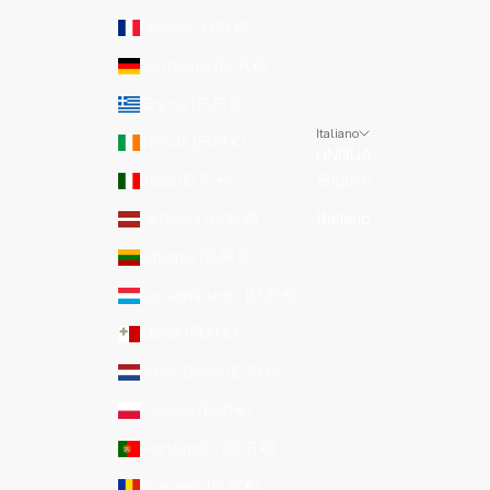
Francia (EUR €)
Germania (EUR €)
Grecia (EUR €)
Italiano
Irlanda (EUR €)
LINGUA
Italia (EUR €)
English
Lettonia (EUR €)
Italiano
Lituania (EUR €)
Lussemburgo (EUR €)
Malta (EUR €)
Paesi Bassi (EUR €)
Polonia (EUR €)
Portogallo (EUR €)
Romania (EUR €)