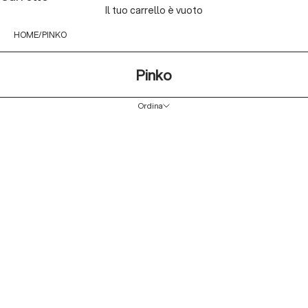
Il tuo carrello è vuoto
HOME
PINKO
Pinko
Ordina
Ordina
In primo piano
Più rilevanti
Best seller
In ordine alfabetico, A-Z
In ordine alfabetico, Z-A
Prezzo crescente
Prezzo decrescente
Data, da meno a più recente