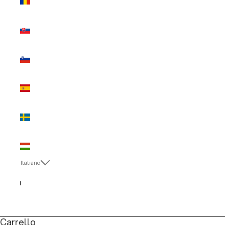
(EUR €)
Slovacchia
(EUR €)
Slovenia
(EUR €)
Spagna
(EUR €)
Svezia
(EUR €)
Ungheria
(EUR €)
Italiano
Lingua
English
Italiano
Carrello